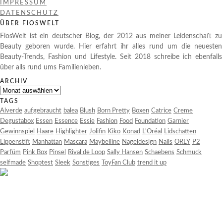
IMPRESSUM
DATENSCHUTZ
ÜBER FIOSWELT
FiosWelt ist ein deutscher Blog, der 2012 aus meiner Leidenschaft zu
Beauty geboren wurde. Hier erfahrt ihr alles rund um die neuesten
Beauty-Trends, Fashion und Lifestyle. Seit 2018 schreibe ich ebenfalls
über alls rund ums Familienleben.
ARCHIV
Archiv
TAGS
Alverde
aufgebraucht
balea
Blush
Born Pretty
Boxen
Catrice
Creme
Degustabox
Essen
Essence
Essie
Fashion
Food
Foundation
Garnier
Gewinnspiel
Haare
Highlighter
Jolifin
Kiko
Konad
L'Oréal
Lidschatten
Lippenstift
Manhattan
Mascara
Maybelline
Nageldesign
Nails
ORLY
P2
Parfüm
Pink Box
Pinsel
Rival de Loop
Sally Hansen
Schaebens
Schmuck
selfmade
Shoptest
Sleek
Sonstiges
ToyFan Club
trend it up