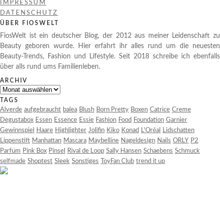
IMPRESSUM
DATENSCHUTZ
ÜBER FIOSWELT
FiosWelt ist ein deutscher Blog, der 2012 aus meiner Leidenschaft zu
Beauty geboren wurde. Hier erfahrt ihr alles rund um die neuesten
Beauty-Trends, Fashion und Lifestyle. Seit 2018 schreibe ich ebenfalls
über alls rund ums Familienleben.
ARCHIV
Archiv
TAGS
Alverde
aufgebraucht
balea
Blush
Born Pretty
Boxen
Catrice
Creme
Degustabox
Essen
Essence
Essie
Fashion
Food
Foundation
Garnier
Gewinnspiel
Haare
Highlighter
Jolifin
Kiko
Konad
L'Oréal
Lidschatten
Lippenstift
Manhattan
Mascara
Maybelline
Nageldesign
Nails
ORLY
P2
Parfüm
Pink Box
Pinsel
Rival de Loop
Sally Hansen
Schaebens
Schmuck
selfmade
Shoptest
Sleek
Sonstiges
ToyFan Club
trend it up