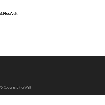
@FiosWelt
© Copyright FiosWelt