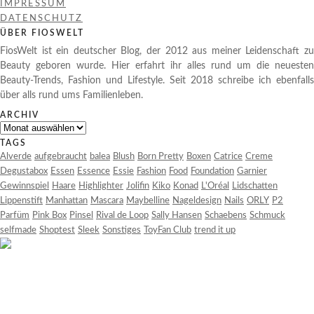
IMPRESSUM
DATENSCHUTZ
ÜBER FIOSWELT
FiosWelt ist ein deutscher Blog, der 2012 aus meiner Leidenschaft zu
Beauty geboren wurde. Hier erfahrt ihr alles rund um die neuesten
Beauty-Trends, Fashion und Lifestyle. Seit 2018 schreibe ich ebenfalls
über alls rund ums Familienleben.
ARCHIV
Archiv
TAGS
Alverde
aufgebraucht
balea
Blush
Born Pretty
Boxen
Catrice
Creme
Degustabox
Essen
Essence
Essie
Fashion
Food
Foundation
Garnier
Gewinnspiel
Haare
Highlighter
Jolifin
Kiko
Konad
L'Oréal
Lidschatten
Lippenstift
Manhattan
Mascara
Maybelline
Nageldesign
Nails
ORLY
P2
Parfüm
Pink Box
Pinsel
Rival de Loop
Sally Hansen
Schaebens
Schmuck
selfmade
Shoptest
Sleek
Sonstiges
ToyFan Club
trend it up