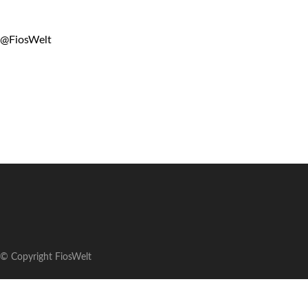
@FiosWelt
© Copyright FiosWelt