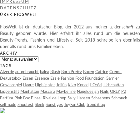
IMPRESSUM
DATENSCHUTZ
ÜBER FIOSWELT
FiosWelt ist ein deutscher Blog, der 2012 aus meiner Leidenschaft zu
Beauty geboren wurde. Hier erfahrt ihr alles rund um die neuesten
Beauty-Trends, Fashion und Lifestyle. Seit 2018 schreibe ich ebenfalls
über alls rund ums Familienleben.
ARCHIV
Archiv
TAGS
Alverde
aufgebraucht
balea
Blush
Born Pretty
Boxen
Catrice
Creme
Degustabox
Essen
Essence
Essie
Fashion
Food
Foundation
Garnier
Gewinnspiel
Haare
Highlighter
Jolifin
Kiko
Konad
L'Oréal
Lidschatten
Lippenstift
Manhattan
Mascara
Maybelline
Nageldesign
Nails
ORLY
P2
Parfüm
Pink Box
Pinsel
Rival de Loop
Sally Hansen
Schaebens
Schmuck
selfmade
Shoptest
Sleek
Sonstiges
ToyFan Club
trend it up