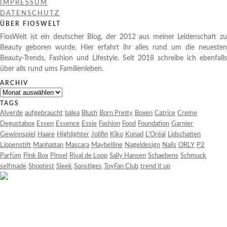
IMPRESSUM
DATENSCHUTZ
ÜBER FIOSWELT
FiosWelt ist ein deutscher Blog, der 2012 aus meiner Leidenschaft zu
Beauty geboren wurde. Hier erfahrt ihr alles rund um die neuesten
Beauty-Trends, Fashion und Lifestyle. Seit 2018 schreibe ich ebenfalls
über alls rund ums Familienleben.
ARCHIV
Archiv
TAGS
Alverde
aufgebraucht
balea
Blush
Born Pretty
Boxen
Catrice
Creme
Degustabox
Essen
Essence
Essie
Fashion
Food
Foundation
Garnier
Gewinnspiel
Haare
Highlighter
Jolifin
Kiko
Konad
L'Oréal
Lidschatten
Lippenstift
Manhattan
Mascara
Maybelline
Nageldesign
Nails
ORLY
P2
Parfüm
Pink Box
Pinsel
Rival de Loop
Sally Hansen
Schaebens
Schmuck
selfmade
Shoptest
Sleek
Sonstiges
ToyFan Club
trend it up