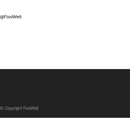
@FiosWelt
© Copyright FiosWelt