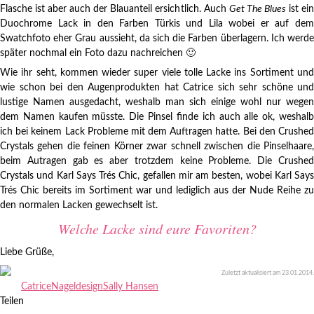
Flasche ist aber auch der Blauanteil ersichtlich. Auch
Get The Blues
ist ei
Duochrome Lack in den Farben Türkis und Lila wobei er auf dem
Swatchfoto eher Grau aussieht, da sich die Farben überlagern. Ich werde
später nochmal ein Foto dazu nachreichen 🙂
Wie ihr seht, kommen wieder super viele tolle Lacke ins Sortiment und
wie schon bei den Augenprodukten hat Catrice sich sehr schöne und
lustige Namen ausgedacht, weshalb man sich einige wohl nur wegen
dem Namen kaufen müsste. Die Pinsel finde ich auch alle ok, weshalb
ich bei keinem Lack Probleme mit dem Auftragen hatte. Bei den Crushed
Crystals gehen die feinen Körner zwar schnell zwischen die Pinselhaare,
beim Autragen gab es aber trotzdem keine Probleme. Die Crushed
Crystals und Karl Says Trés Chic, gefallen mir am besten, wobei Karl Says
Trés Chic bereits im Sortiment war und lediglich aus der Nude Reihe zu
den normalen Lacken gewechselt ist.
Welche Lacke sind eure Favoriten?
Liebe Grüße,
Zuletzt aktualisiert am
23.01.2014
.
Catrice
Nageldesign
Sally Hansen
Teilen