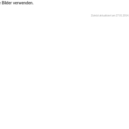
 Bilder verwenden.
Zuletzt aktualisiert am
27.01.2014
.