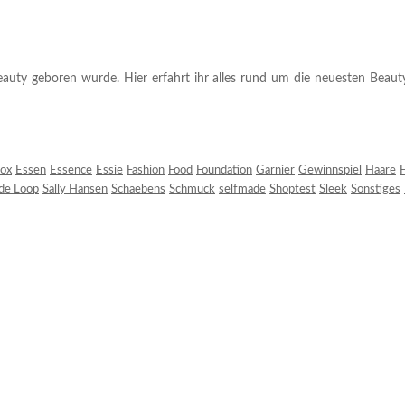
auty geboren wurde. Hier erfahrt ihr alles rund um die neuesten Beauty-T
ox
Essen
Essence
Essie
Fashion
Food
Foundation
Garnier
Gewinnspiel
Haare
H
 de Loop
Sally Hansen
Schaebens
Schmuck
selfmade
Shoptest
Sleek
Sonstiges