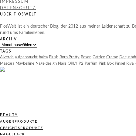
IMPRESSUM
DATENSCHUTZ
ÜBER FIOSWELT
FiosWelt ist ein deutscher Blog, der 2012 aus meiner Leidenschaft zu Be
rund ums Familienleben.
ARCHIV
Archiv
TAGS
Alverde
aufgebraucht
balea
Blush
Born Pretty
Boxen
Catrice
Creme
Degustab
Mascara
Maybelline
Nageldesign
Nails
ORLY
P2
Parfüm
Pink Box
Pinsel
Rival
BEAUTY
AUGENPRODUKTE
GESICHTSPRODUKTE
NAGELLACK