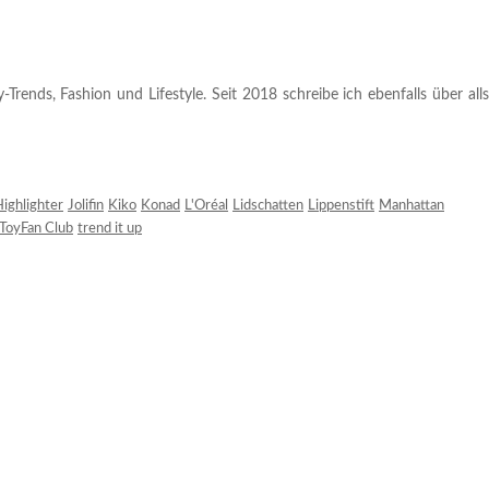
rends, Fashion und Lifestyle. Seit 2018 schreibe ich ebenfalls über alls
ighlighter
Jolifin
Kiko
Konad
L'Oréal
Lidschatten
Lippenstift
Manhattan
ToyFan Club
trend it up