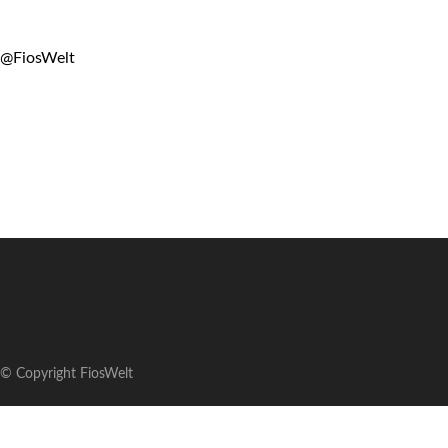
@FiosWelt
© Copyright FiosWelt