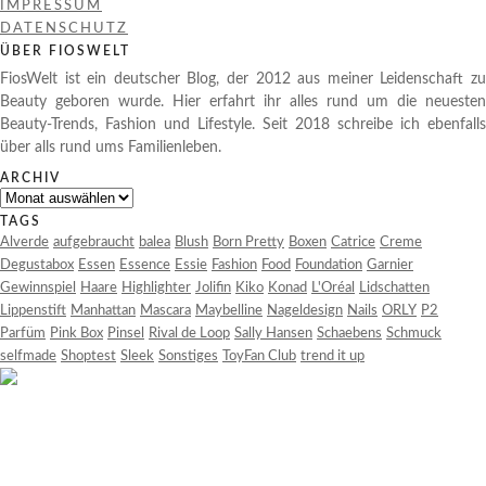
IMPRESSUM
DATENSCHUTZ
ÜBER FIOSWELT
FiosWelt ist ein deutscher Blog, der 2012 aus meiner Leidenschaft zu
Beauty geboren wurde. Hier erfahrt ihr alles rund um die neuesten
Beauty-Trends, Fashion und Lifestyle. Seit 2018 schreibe ich ebenfalls
über alls rund ums Familienleben.
ARCHIV
Archiv
TAGS
Alverde
aufgebraucht
balea
Blush
Born Pretty
Boxen
Catrice
Creme
Degustabox
Essen
Essence
Essie
Fashion
Food
Foundation
Garnier
Gewinnspiel
Haare
Highlighter
Jolifin
Kiko
Konad
L'Oréal
Lidschatten
Lippenstift
Manhattan
Mascara
Maybelline
Nageldesign
Nails
ORLY
P2
Parfüm
Pink Box
Pinsel
Rival de Loop
Sally Hansen
Schaebens
Schmuck
selfmade
Shoptest
Sleek
Sonstiges
ToyFan Club
trend it up