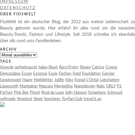
IMPRESSUM
DATENSCHUTZ
ÜBER FIOSWELT
FiosWelt ist ein deutscher Blog, der 2012 aus meiner Leidenschaft zu
Beauty geboren wurde. Hier erfahrt ihr alles rund um die neuesten
Beauty-Trends, Fashion und Lifestyle. Seit 2018 schreibe ich ebenfalls
über alls rund ums Familienleben.
ARCHIV
Archiv
TAGS
Alverde
aufgebraucht
balea
Blush
Born Pretty
Boxen
Catrice
Creme
Degustabox
Essen
Essence
Essie
Fashion
Food
Foundation
Garnier
Gewinnspiel
Haare
Highlighter
Jolifin
Kiko
Konad
L'Oréal
Lidschatten
Lippenstift
Manhattan
Mascara
Maybelline
Nageldesign
Nails
ORLY
P2
Parfüm
Pink Box
Pinsel
Rival de Loop
Sally Hansen
Schaebens
Schmuck
selfmade
Shoptest
Sleek
Sonstiges
ToyFan Club
trend it up