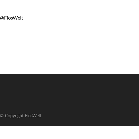
@FiosWelt
© Copyright FiosWelt