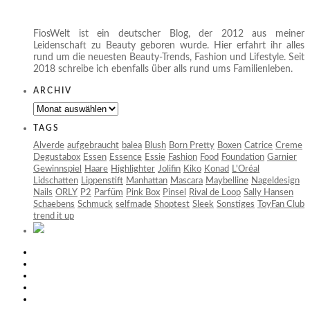
FiosWelt ist ein deutscher Blog, der 2012 aus meiner
Leidenschaft zu Beauty geboren wurde. Hier erfahrt ihr alles
rund um die neuesten Beauty-Trends, Fashion und Lifestyle. Seit
2018 schreibe ich ebenfalls über alls rund ums Familienleben.
ARCHIV
Archiv
TAGS
Alverde
aufgebraucht
balea
Blush
Born Pretty
Boxen
Catrice
Creme
Degustabox
Essen
Essence
Essie
Fashion
Food
Foundation
Garnier
Gewinnspiel
Haare
Highlighter
Jolifin
Kiko
Konad
L'Oréal
Lidschatten
Lippenstift
Manhattan
Mascara
Maybelline
Nageldesign
Nails
ORLY
P2
Parfüm
Pink Box
Pinsel
Rival de Loop
Sally Hansen
Schaebens
Schmuck
selfmade
Shoptest
Sleek
Sonstiges
ToyFan Club
trend it up