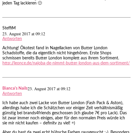
jeden Tag lackieren 🙂
SteffiM
23. August 2017 at 09:12
Antworten
Achtung! Ökotest fand in Nagellacken von Butter London
Schadstoffe, die da eigentlich nicht hingehören. Erste Shops
schmissen bereits Butter London komplett aus ihrem Sortiment.
http://leonce.de/najoba-de-nimmt-butter-london-aus-dem-sortiment/
23. August 2017 at 09:12
Bianca's Nails
Antworten
Ich habe auch zwei Lacke von Butter London (Fash Pack & Aston),
allerdings habe ich die Schätzchen vor einiger Zeit verhältnismäßig
günstig bei brands4friends geschossen (ich glaube 7€ pro Lack). Das
ist zwar immer noch einiges, aber für den normalen Preis würde ich
sie mir nicht kaufen – definitv zu viel! =)
Aber du hast da zwei echt hübsche Farben rausgesucht ;-). Besonders