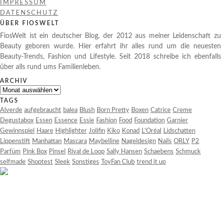
IMPRESSUM
DATENSCHUTZ
ÜBER FIOSWELT
FiosWelt ist ein deutscher Blog, der 2012 aus meiner Leidenschaft zu
Beauty geboren wurde. Hier erfahrt ihr alles rund um die neuesten
Beauty-Trends, Fashion und Lifestyle. Seit 2018 schreibe ich ebenfalls
über alls rund ums Familienleben.
ARCHIV
Archiv
TAGS
Alverde
aufgebraucht
balea
Blush
Born Pretty
Boxen
Catrice
Creme
Degustabox
Essen
Essence
Essie
Fashion
Food
Foundation
Garnier
Gewinnspiel
Haare
Highlighter
Jolifin
Kiko
Konad
L'Oréal
Lidschatten
Lippenstift
Manhattan
Mascara
Maybelline
Nageldesign
Nails
ORLY
P2
Parfüm
Pink Box
Pinsel
Rival de Loop
Sally Hansen
Schaebens
Schmuck
selfmade
Shoptest
Sleek
Sonstiges
ToyFan Club
trend it up