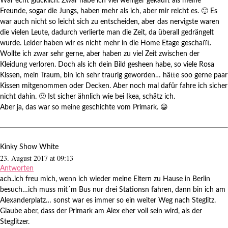
War echt glücklich. Zwar habe ich viel weniger gekauft als meine
Freunde, sogar die Jungs, haben mehr als ich, aber mir reicht es. 🙂 Es
war auch nicht so leicht sich zu entscheiden, aber das nervigste waren
die vielen Leute, dadurch verlierte man die Zeit, da überall gedrängelt
wurde. Leider haben wir es nicht mehr in die Home Etage geschafft.
Wollte ich zwar sehr gerne, aber haben zu viel Zeit zwischen der
Kleidung verloren. Doch als ich dein Bild gesheen habe, so viele Rosa
Kissen, mein Traum, bin ich sehr traurig geworden… hätte soo gerne paar
Kissen mitgenommen oder Decken. Aber noch mal dafür fahre ich sicher
nicht dahin. 🙂 Ist sicher ähnlich wie bei Ikea, schätz ich.
Aber ja, das war so meine geschichte vom Primark. 😀
Kinky Show White
23. August 2017 at 09:13
Antworten
ach..ich freu mich, wenn ich wieder meine Eltern zu Hause in Berlin
besuch…ich muss mit´m Bus nur drei Stationsn fahren, dann bin ich am
Alexanderplatz… sonst war es immer so ein weiter Weg nach Steglitz.
Glaube aber, dass der Primark am Alex eher voll sein wird, als der
Steglitzer.