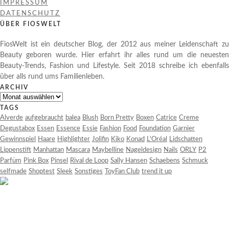
IMPRESSUM
DATENSCHUTZ
ÜBER FIOSWELT
FiosWelt ist ein deutscher Blog, der 2012 aus meiner Leidenschaft zu
Beauty geboren wurde. Hier erfahrt ihr alles rund um die neuesten
Beauty-Trends, Fashion und Lifestyle. Seit 2018 schreibe ich ebenfalls
über alls rund ums Familienleben.
ARCHIV
Archiv
TAGS
Alverde
aufgebraucht
balea
Blush
Born Pretty
Boxen
Catrice
Creme
Degustabox
Essen
Essence
Essie
Fashion
Food
Foundation
Garnier
Gewinnspiel
Haare
Highlighter
Jolifin
Kiko
Konad
L'Oréal
Lidschatten
Lippenstift
Manhattan
Mascara
Maybelline
Nageldesign
Nails
ORLY
P2
Parfüm
Pink Box
Pinsel
Rival de Loop
Sally Hansen
Schaebens
Schmuck
selfmade
Shoptest
Sleek
Sonstiges
ToyFan Club
trend it up