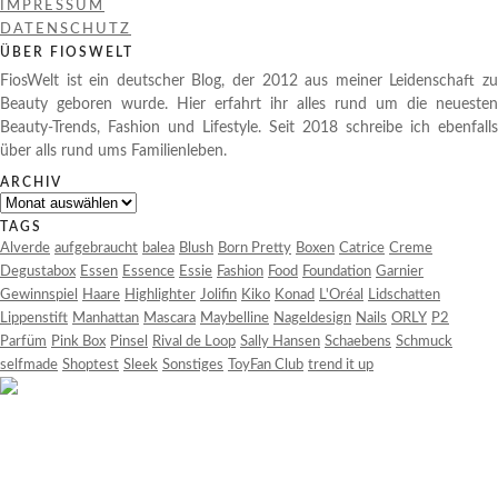
IMPRESSUM
DATENSCHUTZ
ÜBER FIOSWELT
FiosWelt ist ein deutscher Blog, der 2012 aus meiner Leidenschaft zu
Beauty geboren wurde. Hier erfahrt ihr alles rund um die neuesten
Beauty-Trends, Fashion und Lifestyle. Seit 2018 schreibe ich ebenfalls
über alls rund ums Familienleben.
ARCHIV
Archiv
TAGS
Alverde
aufgebraucht
balea
Blush
Born Pretty
Boxen
Catrice
Creme
Degustabox
Essen
Essence
Essie
Fashion
Food
Foundation
Garnier
Gewinnspiel
Haare
Highlighter
Jolifin
Kiko
Konad
L'Oréal
Lidschatten
Lippenstift
Manhattan
Mascara
Maybelline
Nageldesign
Nails
ORLY
P2
Parfüm
Pink Box
Pinsel
Rival de Loop
Sally Hansen
Schaebens
Schmuck
selfmade
Shoptest
Sleek
Sonstiges
ToyFan Club
trend it up