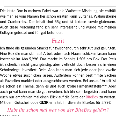
Die letzte Box in meinem Paket war die Walbeere Mischung, sie enthält
wie man es vom Namen her schon erraten kann Sultanas, Walnusskerne
und Cranberries.. Der Inhalt sind 55g und ist laktose- sowie glutenarm.
Auch diese Mischung fand ich sehr interessant und wurde mit meinen
Kollegen getestet und für gut befunden.
Fazit
Ich finde die gesunden Snacks für zwischendurch sehr gut und gelungen.
Eine Box die man sich auf Arbeit oder nach Hause schicken lassen kann
kostet sie im Abo 5,99€. Das macht im Schnitt 1,50€ pro Box. Der Preis
ist sicherlich nicht ganz günstig, aber vielleicht doch besser als in einen
Schokoriegel investiert. Beim Abo kann man sich jede oder jede zweite
Woche etwas zuschicken lassen. Außerdem können bestimmte Sachen
als Favoriten markiert oder ausgeschlossen werden. Bei uns auf Arbeit ist
sie schon ein Thema, denn es gibt auch große Firmenaufsteller^^ Aber
auch privat kann man sie gut erweben. Ich bin sehr begeistert und kann
euch nur empfehlen mal einen Blick auf die Seite der
BiteBox
zu werfen
Mit dem Gutscheincode
GIZIR
erhaltet ihr die erste BiteBox für 2,99€.
Habt ihr schon mal was von der BiteBox gehört?