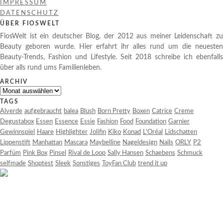
IMPRESSUM
DATENSCHUTZ
ÜBER FIOSWELT
FiosWelt ist ein deutscher Blog, der 2012 aus meiner Leidenschaft zu
Beauty geboren wurde. Hier erfahrt ihr alles rund um die neuesten
Beauty-Trends, Fashion und Lifestyle. Seit 2018 schreibe ich ebenfalls
über alls rund ums Familienleben.
ARCHIV
Archiv
TAGS
Alverde
aufgebraucht
balea
Blush
Born Pretty
Boxen
Catrice
Creme
Degustabox
Essen
Essence
Essie
Fashion
Food
Foundation
Garnier
Gewinnspiel
Haare
Highlighter
Jolifin
Kiko
Konad
L'Oréal
Lidschatten
Lippenstift
Manhattan
Mascara
Maybelline
Nageldesign
Nails
ORLY
P2
Parfüm
Pink Box
Pinsel
Rival de Loop
Sally Hansen
Schaebens
Schmuck
selfmade
Shoptest
Sleek
Sonstiges
ToyFan Club
trend it up