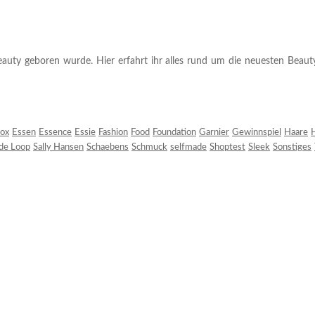
auty geboren wurde. Hier erfahrt ihr alles rund um die neuesten Beauty-T
ox
Essen
Essence
Essie
Fashion
Food
Foundation
Garnier
Gewinnspiel
Haare
H
 de Loop
Sally Hansen
Schaebens
Schmuck
selfmade
Shoptest
Sleek
Sonstiges