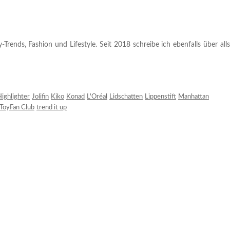
rends, Fashion und Lifestyle. Seit 2018 schreibe ich ebenfalls über alls
ighlighter
Jolifin
Kiko
Konad
L'Oréal
Lidschatten
Lippenstift
Manhattan
ToyFan Club
trend it up