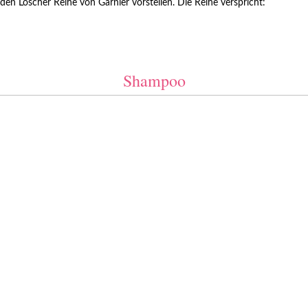
 Löscher Reihe von Garnier vorstellen. Die Reihe verspricht:
Shampoo