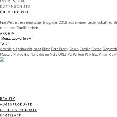
IMPRESSUM
DATENSCHUTZ
ÜBER FIOSWELT
FiosWelt ist ein deutscher Blog, der 2012 aus meiner Leidenschaft zu Be
rund ums Familienleben.
ARCHIV
Archiv
TAGS
Alverde
aufgebraucht
balea
Blush
Born Pretty
Boxen
Catrice
Creme
Degustab
Mascara
Maybelline
Nageldesign
Nails
ORLY
P2
Parfüm
Pink Box
Pinsel
Rival
BEAUTY
AUGENPRODUKTE
GESICHTSPRODUKTE
NAGELLACK