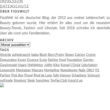
IMPRESSUM
DATENSCHUTZ
ÜBER FIOSWELT
FiosWelt ist ein deutscher Blog, der 2012 aus meiner Leidenschaft zu
Beauty geboren wurde. Hier erfahrt ihr alles rund um die neuesten
Beauty-Trends, Fashion und Lifestyle. Seit 2018 schreibe ich ebenfalls
über alls rund ums Familienleben.
ARCHIV
Archiv
TAGS
Alverde
aufgebraucht
balea
Blush
Born Pretty
Boxen
Catrice
Creme
Degustabox
Essen
Essence
Essie
Fashion
Food
Foundation
Garnier
Gewinnspiel
Haare
Highlighter
Jolifin
Kiko
Konad
L'Oréal
Lidschatten
Lippenstift
Manhattan
Mascara
Maybelline
Nageldesign
Nails
ORLY
P2
Parfüm
Pink Box
Pinsel
Rival de Loop
Sally Hansen
Schaebens
Schmuck
selfmade
Shoptest
Sleek
Sonstiges
ToyFan Club
trend it up