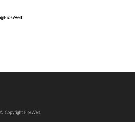
@FiosWelt
© Copyright FiosWelt