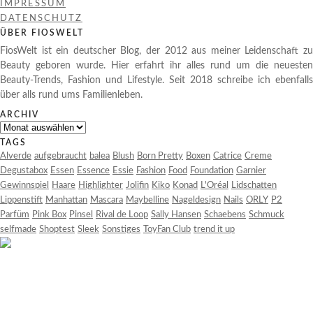
IMPRESSUM
DATENSCHUTZ
ÜBER FIOSWELT
FiosWelt ist ein deutscher Blog, der 2012 aus meiner Leidenschaft zu
Beauty geboren wurde. Hier erfahrt ihr alles rund um die neuesten
Beauty-Trends, Fashion und Lifestyle. Seit 2018 schreibe ich ebenfalls
über alls rund ums Familienleben.
ARCHIV
Archiv
TAGS
Alverde
aufgebraucht
balea
Blush
Born Pretty
Boxen
Catrice
Creme
Degustabox
Essen
Essence
Essie
Fashion
Food
Foundation
Garnier
Gewinnspiel
Haare
Highlighter
Jolifin
Kiko
Konad
L'Oréal
Lidschatten
Lippenstift
Manhattan
Mascara
Maybelline
Nageldesign
Nails
ORLY
P2
Parfüm
Pink Box
Pinsel
Rival de Loop
Sally Hansen
Schaebens
Schmuck
selfmade
Shoptest
Sleek
Sonstiges
ToyFan Club
trend it up