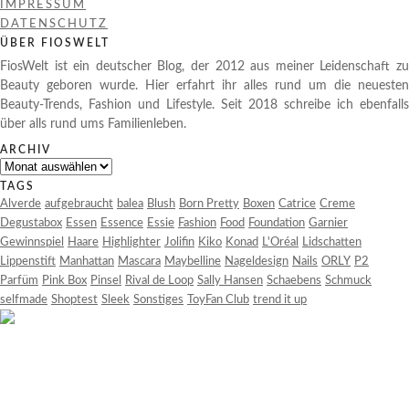
IMPRESSUM
DATENSCHUTZ
ÜBER FIOSWELT
FiosWelt ist ein deutscher Blog, der 2012 aus meiner Leidenschaft zu
Beauty geboren wurde. Hier erfahrt ihr alles rund um die neuesten
Beauty-Trends, Fashion und Lifestyle. Seit 2018 schreibe ich ebenfalls
über alls rund ums Familienleben.
ARCHIV
Archiv
TAGS
Alverde
aufgebraucht
balea
Blush
Born Pretty
Boxen
Catrice
Creme
Degustabox
Essen
Essence
Essie
Fashion
Food
Foundation
Garnier
Gewinnspiel
Haare
Highlighter
Jolifin
Kiko
Konad
L'Oréal
Lidschatten
Lippenstift
Manhattan
Mascara
Maybelline
Nageldesign
Nails
ORLY
P2
Parfüm
Pink Box
Pinsel
Rival de Loop
Sally Hansen
Schaebens
Schmuck
selfmade
Shoptest
Sleek
Sonstiges
ToyFan Club
trend it up