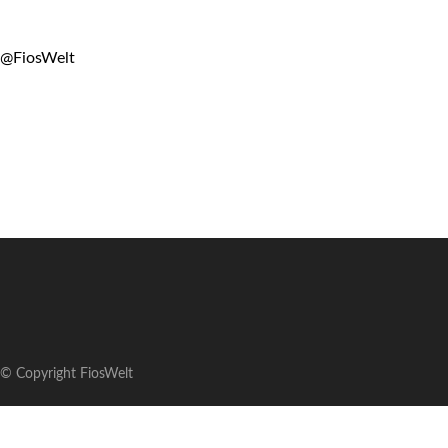
@FiosWelt
© Copyright FiosWelt