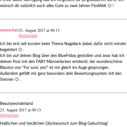
P.S.Vor lauter Aufregung hab ich vergessen, dir zu gratulieren, sorry! Ich
wünsch dir natürlich auch alles Gute zu zwei Jahren FiosWelt 🙂 !
23. August 2017 at 09:13
sanyochan
Antworten
Ich bin erst seit kurzem beim Thema Nagellack dabei, dafür nicht minder
begeistert 🙂 .
Ich bin auf deinen Blog über den BlueFriday gestoßen und zwar hab ich
deinen Post mit den FABY Männerlacken entdeckt, der wunderschöne
Blauton von "For sure, yes!" ist mir gleich ins Auge gesprungen.
Außerdem gefällt mir ganz besonders dein Bewertungssystem mit den
Sternen 🙂 .
Beautywonderland
23. August 2017 at 09:13
Antworten
Hallöchen und herzlichen Glückwunsch zum Blog-Geburtstag!