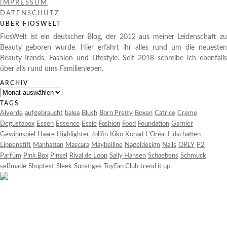
IMPRESSUM
DATENSCHUTZ
ÜBER FIOSWELT
FiosWelt ist ein deutscher Blog, der 2012 aus meiner Leidenschaft zu
Beauty geboren wurde. Hier erfahrt ihr alles rund um die neuesten
Beauty-Trends, Fashion und Lifestyle. Seit 2018 schreibe ich ebenfalls
über alls rund ums Familienleben.
ARCHIV
Archiv
TAGS
Alverde
aufgebraucht
balea
Blush
Born Pretty
Boxen
Catrice
Creme
Degustabox
Essen
Essence
Essie
Fashion
Food
Foundation
Garnier
Gewinnspiel
Haare
Highlighter
Jolifin
Kiko
Konad
L'Oréal
Lidschatten
Lippenstift
Manhattan
Mascara
Maybelline
Nageldesign
Nails
ORLY
P2
Parfüm
Pink Box
Pinsel
Rival de Loop
Sally Hansen
Schaebens
Schmuck
selfmade
Shoptest
Sleek
Sonstiges
ToyFan Club
trend it up