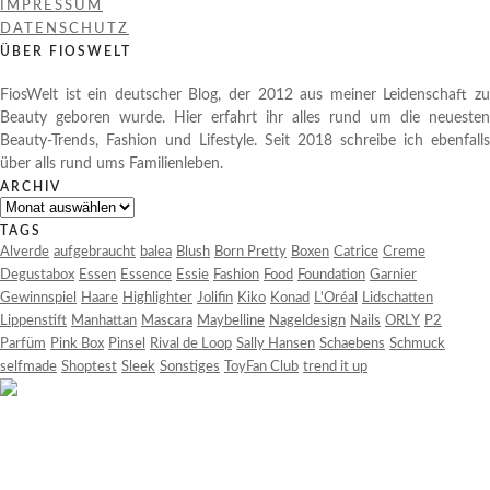
IMPRESSUM
DATENSCHUTZ
ÜBER FIOSWELT
FiosWelt ist ein deutscher Blog, der 2012 aus meiner Leidenschaft zu
Beauty geboren wurde. Hier erfahrt ihr alles rund um die neuesten
Beauty-Trends, Fashion und Lifestyle. Seit 2018 schreibe ich ebenfalls
über alls rund ums Familienleben.
ARCHIV
Archiv
TAGS
Alverde
aufgebraucht
balea
Blush
Born Pretty
Boxen
Catrice
Creme
Degustabox
Essen
Essence
Essie
Fashion
Food
Foundation
Garnier
Gewinnspiel
Haare
Highlighter
Jolifin
Kiko
Konad
L'Oréal
Lidschatten
Lippenstift
Manhattan
Mascara
Maybelline
Nageldesign
Nails
ORLY
P2
Parfüm
Pink Box
Pinsel
Rival de Loop
Sally Hansen
Schaebens
Schmuck
selfmade
Shoptest
Sleek
Sonstiges
ToyFan Club
trend it up