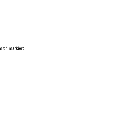
 mit
*
markiert