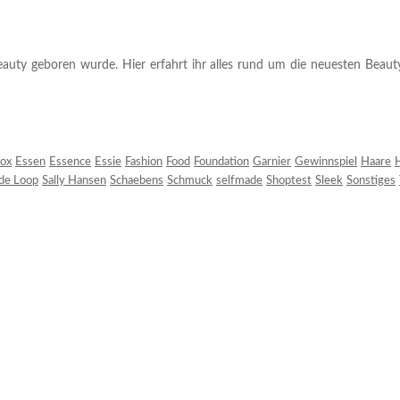
auty geboren wurde. Hier erfahrt ihr alles rund um die neuesten Beauty-T
ox
Essen
Essence
Essie
Fashion
Food
Foundation
Garnier
Gewinnspiel
Haare
H
 de Loop
Sally Hansen
Schaebens
Schmuck
selfmade
Shoptest
Sleek
Sonstiges