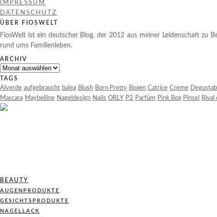
IMPRESSUM
DATENSCHUTZ
ÜBER FIOSWELT
FiosWelt ist ein deutscher Blog, der 2012 aus meiner Leidenschaft zu Be
rund ums Familienleben.
ARCHIV
Archiv
TAGS
Alverde
aufgebraucht
balea
Blush
Born Pretty
Boxen
Catrice
Creme
Degustab
Mascara
Maybelline
Nageldesign
Nails
ORLY
P2
Parfüm
Pink Box
Pinsel
Rival
BEAUTY
AUGENPRODUKTE
GESICHTSPRODUKTE
NAGELLACK