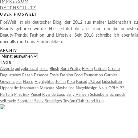
IMPRESSUM
DATENSCHUTZ
ÜBER FIOSWELT
FiosWelt ist ein deutscher Blog, der 2012 aus meiner Leidenschaft zu
Beauty geboren wurde. Hier erfahrt ihr alles rund um die neuesten
Beauty-Trends, Fashion und Lifestyle. Seit 2018 schreibe ich ebenfalls
über alls rund ums Familienleben.
ARCHIV
Archiv
TAGS
Alverde
aufgebraucht
balea
Blush
Born Pretty
Boxen
Catrice
Creme
Degustabox
Essen
Essence
Essie
Fashion
Food
Foundation
Garnier
Gewinnspiel
Haare
Highlighter
Jolifin
Kiko
Konad
L'Oréal
Lidschatten
Lippenstift
Manhattan
Mascara
Maybelline
Nageldesign
Nails
ORLY
P2
Parfüm
Pink Box
Pinsel
Rival de Loop
Sally Hansen
Schaebens
Schmuck
selfmade
Shoptest
Sleek
Sonstiges
ToyFan Club
trend it up