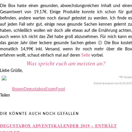
Die Box hatte einen gesunden, abwechslungsreichen Inhalt und einen
Gesamtwert von 19,17€. Einige Produkte konnte ich schon für gut
befinden, andere warten noch darauf getestet zu werden. Ich finde es
auf jeden Fall sehr gut, einige neue gesunde Sachen kennen gelernt zu
haben, schließlich wollen wir doch alle etwas auf die Ernährung achten,
auch wenn ich nicht das Ziel habe groß abzunehmen. Für mich kann es
das ganze Jahr über leckere gesunde Sachen geben 🙂 Die Box kostet
monatlich 14,99€ inkl. Versand, wenn ihr noch mehr über die Box
erfahren wollt, schaut einfach mal auf deren
Seite
vorbei.
Was spricht euch am meisten an?
Liebe Grüße,
*PR-Sample
Zuletzt aktualisiert am 06
.02.2015
Boxen
Degustabox
Essen
Food
Teilen
DIR KÖNNTE AUCH NOCH GEFALLEN
DEGUSTABOX ADVENTSKALENDER 2019 – ENTHÄLT