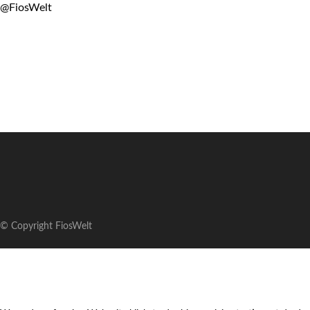
@FiosWelt
© Copyright FiosWelt