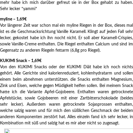
mehr habe ich mich darüber gefreut sie in der Box gehabt zu haben.
Sehr lecker *yammi*
myline – 1,69€
Vor längerer Zeit war schon mal ein myline Riegen in der Box, dieses mal
ist es die Geschmacksrichtung Vanille Karamell. Klingt auf jeden Fall sehr
lecker, gekostet habe ich ihn nocht nicht. Er soll aber Karamell-Crispies,
sowie Vanille-Creme enthalten. Die Riegel enthalten Calcium und sind im
Gegensatz zu anderen Riegeln fettarm (6,8g pro Riegel).
KUKIMI Snack – 1,69€
Von den KUKIMI Snacks oder der KUKIMI Diät habe ich noch nichts
gehört. Alle Gerichte sind kalorienreduziert, kohlenhydratarm und sollen
einem beim abnehmen unterstützen. die Snacks enthalten Magnesium,
Zink und Eisen, welche gegen Müdigkeit helfen sollen. Bei meinem Snack
hatte ich die Variante Apfel-Gojobeere. Enthalten waren getrocknete
Apfelstücke, sowie Gojobeeren mit einer Zartbitterschokolade (beides
sehr lecker). Außerdem waren getrocknete Sojasprossen enthalten,
welche salzig waren und für mich den süßlichen Geschmack der beiden
anderen Komponenten zerstört hat. Alles einzeln fand ich sehr lecker, in
Kombination mit süß und salzig hat es mir aber nicht so zugesagt.