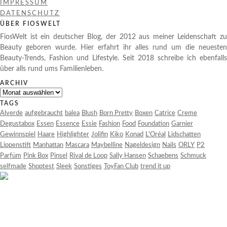
IMPRESSUM
DATENSCHUTZ
ÜBER FIOSWELT
FiosWelt ist ein deutscher Blog, der 2012 aus meiner Leidenschaft zu
Beauty geboren wurde. Hier erfahrt ihr alles rund um die neuesten
Beauty-Trends, Fashion und Lifestyle. Seit 2018 schreibe ich ebenfalls
über alls rund ums Familienleben.
ARCHIV
Archiv
TAGS
Alverde
aufgebraucht
balea
Blush
Born Pretty
Boxen
Catrice
Creme
Degustabox
Essen
Essence
Essie
Fashion
Food
Foundation
Garnier
Gewinnspiel
Haare
Highlighter
Jolifin
Kiko
Konad
L'Oréal
Lidschatten
Lippenstift
Manhattan
Mascara
Maybelline
Nageldesign
Nails
ORLY
P2
Parfüm
Pink Box
Pinsel
Rival de Loop
Sally Hansen
Schaebens
Schmuck
selfmade
Shoptest
Sleek
Sonstiges
ToyFan Club
trend it up