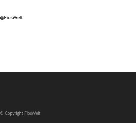
@FiosWelt
© Copyright FiosWelt