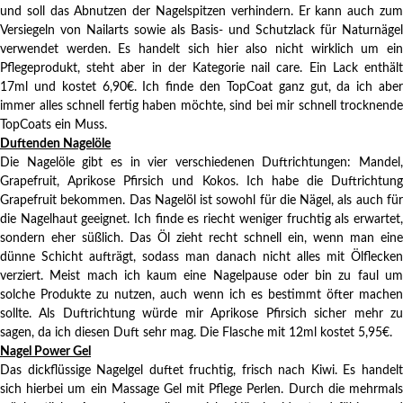
und soll das Abnutzen der Nagelspitzen verhindern. Er kann auch zum
Versiegeln von Nailarts sowie als Basis- und Schutzlack für Naturnägel
verwendet werden. Es handelt sich hier also nicht wirklich um ein
Pflegeprodukt, steht aber in der Kategorie nail care. Ein Lack enthält
17ml und kostet 6,90€. Ich finde den TopCoat ganz gut, da ich aber
immer alles schnell fertig haben möchte, sind bei mir schnell trocknende
TopCoats ein Muss.
Duftenden Nagelöle
Die Nagelöle gibt es in vier verschiedenen Duftrichtungen: Mandel,
Grapefruit, Aprikose Pfirsich und Kokos. Ich habe die Duftrichtung
Grapefruit bekommen. Das Nagelöl ist sowohl für die Nägel, als auch für
die Nagelhaut geeignet. Ich finde es riecht weniger fruchtig als erwartet,
sondern eher süßlich. Das Öl zieht recht schnell ein, wenn man eine
dünne Schicht aufträgt, sodass man danach nicht alles mit Ölflecken
verziert. Meist mach ich kaum eine Nagelpause oder bin zu faul um
solche Produkte zu nutzen, auch wenn ich es bestimmt öfter machen
sollte. Als Duftrichtung würde mir Aprikose Pfirsich sicher mehr zu
sagen, da ich diesen Duft sehr mag. Die Flasche mit 12ml kostet 5,95€.
Nagel Power Gel
Das dickflüssige Nagelgel duftet fruchtig, frisch nach Kiwi. Es handelt
sich hierbei um ein Massage Gel mit Pflege Perlen. Durch die mehrmals