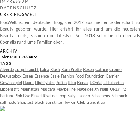
IMPRESSUM
DATENSCHUTZ
ÜBER FIOSWELT
FiosWelt ist ein deutscher Blog, der 2012 aus meiner Leidenschaft zu
Beauty geboren wurde. Hier erfahrt ihr alles rund um die neuesten
Beauty-Trends, Fashion und Lifestyle. Seit 2018 schreibe ich ebenfalls
über alls rund ums Familienleben.
ARCHIV
Archiv
TAGS
Alverde
aufgebraucht
balea
Blush
Born Pretty
Boxen
Catrice
Creme
Degustabox
Essen
Essence
Essie
Fashion
Food
Foundation
Garnier
Gewinnspiel
Haare
Highlighter
Jolifin
Kiko
Konad
L'Oréal
Lidschatten
Lippenstift
Manhattan
Mascara
Maybelline
Nageldesign
Nails
ORLY
P2
Parfüm
Pink Box
Pinsel
Rival de Loop
Sally Hansen
Schaebens
Schmuck
selfmade
Shoptest
Sleek
Sonstiges
ToyFan Club
trend it up