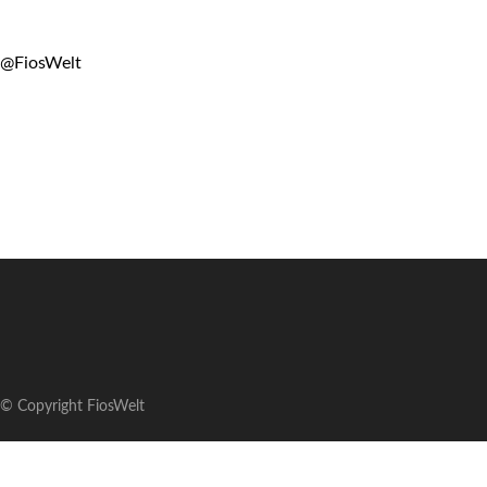
@FiosWelt
© Copyright FiosWelt