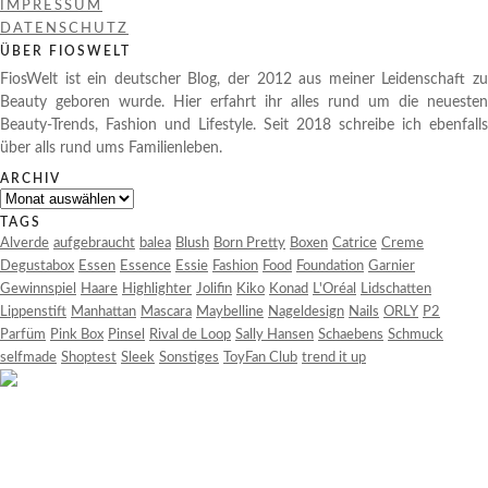
IMPRESSUM
DATENSCHUTZ
ÜBER FIOSWELT
FiosWelt ist ein deutscher Blog, der 2012 aus meiner Leidenschaft zu
Beauty geboren wurde. Hier erfahrt ihr alles rund um die neuesten
Beauty-Trends, Fashion und Lifestyle. Seit 2018 schreibe ich ebenfalls
über alls rund ums Familienleben.
ARCHIV
Archiv
TAGS
Alverde
aufgebraucht
balea
Blush
Born Pretty
Boxen
Catrice
Creme
Degustabox
Essen
Essence
Essie
Fashion
Food
Foundation
Garnier
Gewinnspiel
Haare
Highlighter
Jolifin
Kiko
Konad
L'Oréal
Lidschatten
Lippenstift
Manhattan
Mascara
Maybelline
Nageldesign
Nails
ORLY
P2
Parfüm
Pink Box
Pinsel
Rival de Loop
Sally Hansen
Schaebens
Schmuck
selfmade
Shoptest
Sleek
Sonstiges
ToyFan Club
trend it up