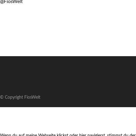
@FiosWelt
© Copyright FiosWelt
Wenn du auf meine Webseite klickst oder hier navigierst, stimmst du der