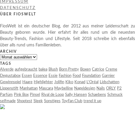
IMPRESSUM
DATENSCHUTZ
ÜBER FIOSWELT
FiosWelt ist ein deutscher Blog, der 2012 aus meiner Leidenschaft zu
Beauty geboren wurde. Hier erfahrt ihr alles rund um die neuesten
Beauty-Trends, Fashion und Lifestyle. Seit 2018 schreibe ich ebenfalls
über alls rund ums Familienleben.
ARCHIV
Archiv
TAGS
Alverde
aufgebraucht
balea
Blush
Born Pretty
Boxen
Catrice
Creme
Degustabox
Essen
Essence
Essie
Fashion
Food
Foundation
Garnier
Gewinnspiel
Haare
Highlighter
Jolifin
Kiko
Konad
L'Oréal
Lidschatten
Lippenstift
Manhattan
Mascara
Maybelline
Nageldesign
Nails
ORLY
P2
Parfüm
Pink Box
Pinsel
Rival de Loop
Sally Hansen
Schaebens
Schmuck
selfmade
Shoptest
Sleek
Sonstiges
ToyFan Club
trend it up