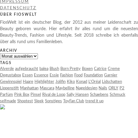
IMPRESSUM
DATENSCHUTZ
ÜBER FIOSWELT
FiosWelt ist ein deutscher Blog, der 2012 aus meiner Leidenschaft zu
Beauty geboren wurde. Hier erfahrt ihr alles rund um die neuesten
Beauty-Trends, Fashion und Lifestyle. Seit 2018 schreibe ich ebenfalls
über alls rund ums Familienleben.
ARCHIV
Archiv
TAGS
Alverde
aufgebraucht
balea
Blush
Born Pretty
Boxen
Catrice
Creme
Degustabox
Essen
Essence
Essie
Fashion
Food
Foundation
Garnier
Gewinnspiel
Haare
Highlighter
Jolifin
Kiko
Konad
L'Oréal
Lidschatten
Lippenstift
Manhattan
Mascara
Maybelline
Nageldesign
Nails
ORLY
P2
Parfüm
Pink Box
Pinsel
Rival de Loop
Sally Hansen
Schaebens
Schmuck
selfmade
Shoptest
Sleek
Sonstiges
ToyFan Club
trend it up