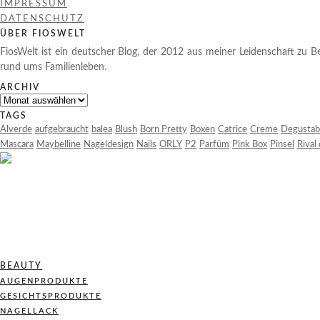
IMPRESSUM
DATENSCHUTZ
ÜBER FIOSWELT
FiosWelt ist ein deutscher Blog, der 2012 aus meiner Leidenschaft zu Be
rund ums Familienleben.
ARCHIV
Archiv
TAGS
Alverde
aufgebraucht
balea
Blush
Born Pretty
Boxen
Catrice
Creme
Degustab
Mascara
Maybelline
Nageldesign
Nails
ORLY
P2
Parfüm
Pink Box
Pinsel
Rival
BEAUTY
AUGENPRODUKTE
GESICHTSPRODUKTE
NAGELLACK