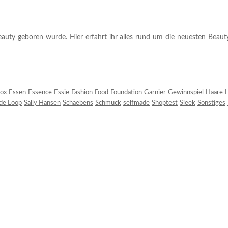
auty geboren wurde. Hier erfahrt ihr alles rund um die neuesten Beauty-T
ox
Essen
Essence
Essie
Fashion
Food
Foundation
Garnier
Gewinnspiel
Haare
H
 de Loop
Sally Hansen
Schaebens
Schmuck
selfmade
Shoptest
Sleek
Sonstiges