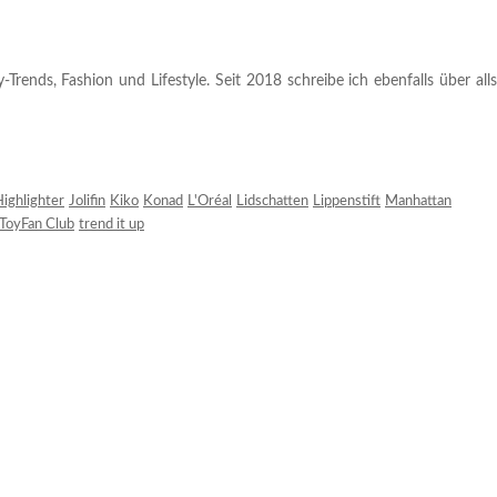
rends, Fashion und Lifestyle. Seit 2018 schreibe ich ebenfalls über alls
ighlighter
Jolifin
Kiko
Konad
L'Oréal
Lidschatten
Lippenstift
Manhattan
ToyFan Club
trend it up