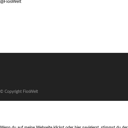
@FiosWelt
© Copyright FiosWelt
Wenn du auf meine Webseite klickst oder hier navigierst, stimmst du der