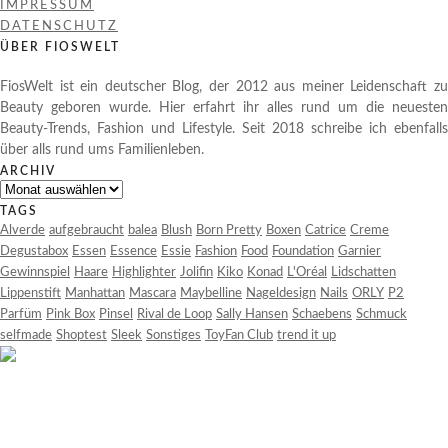
IMPRESSUM
DATENSCHUTZ
ÜBER FIOSWELT
FiosWelt ist ein deutscher Blog, der 2012 aus meiner Leidenschaft zu
Beauty geboren wurde. Hier erfahrt ihr alles rund um die neuesten
Beauty-Trends, Fashion und Lifestyle. Seit 2018 schreibe ich ebenfalls
über alls rund ums Familienleben.
ARCHIV
Archiv
TAGS
Alverde
aufgebraucht
balea
Blush
Born Pretty
Boxen
Catrice
Creme
Degustabox
Essen
Essence
Essie
Fashion
Food
Foundation
Garnier
Gewinnspiel
Haare
Highlighter
Jolifin
Kiko
Konad
L'Oréal
Lidschatten
Lippenstift
Manhattan
Mascara
Maybelline
Nageldesign
Nails
ORLY
P2
Parfüm
Pink Box
Pinsel
Rival de Loop
Sally Hansen
Schaebens
Schmuck
selfmade
Shoptest
Sleek
Sonstiges
ToyFan Club
trend it up