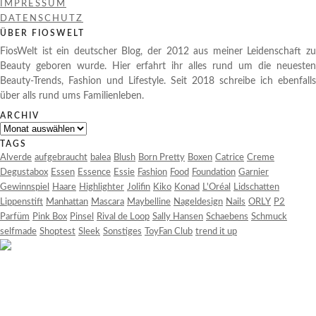
IMPRESSUM
DATENSCHUTZ
ÜBER FIOSWELT
FiosWelt ist ein deutscher Blog, der 2012 aus meiner Leidenschaft zu
Beauty geboren wurde. Hier erfahrt ihr alles rund um die neuesten
Beauty-Trends, Fashion und Lifestyle. Seit 2018 schreibe ich ebenfalls
über alls rund ums Familienleben.
ARCHIV
Archiv
TAGS
Alverde
aufgebraucht
balea
Blush
Born Pretty
Boxen
Catrice
Creme
Degustabox
Essen
Essence
Essie
Fashion
Food
Foundation
Garnier
Gewinnspiel
Haare
Highlighter
Jolifin
Kiko
Konad
L'Oréal
Lidschatten
Lippenstift
Manhattan
Mascara
Maybelline
Nageldesign
Nails
ORLY
P2
Parfüm
Pink Box
Pinsel
Rival de Loop
Sally Hansen
Schaebens
Schmuck
selfmade
Shoptest
Sleek
Sonstiges
ToyFan Club
trend it up