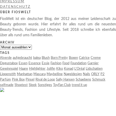
IMPRESSUM
DATENSCHUTZ
ÜBER FIOSWELT
FiosWelt ist ein deutscher Blog, der 2012 aus meiner Leidenschaft zu
Beauty geboren wurde. Hier erfahrt ihr alles rund um die neuesten
Beauty-Trends, Fashion und Lifestyle. Seit 2018 schreibe ich ebenfalls
über alls rund ums Familienleben.
ARCHIV
Archiv
TAGS
Alverde
aufgebraucht
balea
Blush
Born Pretty
Boxen
Catrice
Creme
Degustabox
Essen
Essence
Essie
Fashion
Food
Foundation
Garnier
Gewinnspiel
Haare
Highlighter
Jolifin
Kiko
Konad
L'Oréal
Lidschatten
Lippenstift
Manhattan
Mascara
Maybelline
Nageldesign
Nails
ORLY
P2
Parfüm
Pink Box
Pinsel
Rival de Loop
Sally Hansen
Schaebens
Schmuck
selfmade
Shoptest
Sleek
Sonstiges
ToyFan Club
trend it up