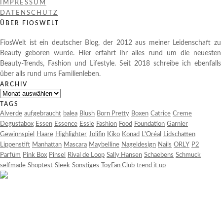
IMPRESSUM
DATENSCHUTZ
ÜBER FIOSWELT
FiosWelt ist ein deutscher Blog, der 2012 aus meiner Leidenschaft zu
Beauty geboren wurde. Hier erfahrt ihr alles rund um die neuesten
Beauty-Trends, Fashion und Lifestyle. Seit 2018 schreibe ich ebenfalls
über alls rund ums Familienleben.
ARCHIV
Archiv
TAGS
Alverde
aufgebraucht
balea
Blush
Born Pretty
Boxen
Catrice
Creme
Degustabox
Essen
Essence
Essie
Fashion
Food
Foundation
Garnier
Gewinnspiel
Haare
Highlighter
Jolifin
Kiko
Konad
L'Oréal
Lidschatten
Lippenstift
Manhattan
Mascara
Maybelline
Nageldesign
Nails
ORLY
P2
Parfüm
Pink Box
Pinsel
Rival de Loop
Sally Hansen
Schaebens
Schmuck
selfmade
Shoptest
Sleek
Sonstiges
ToyFan Club
trend it up