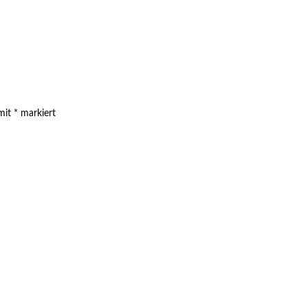
 mit
*
markiert