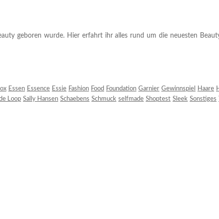
auty geboren wurde. Hier erfahrt ihr alles rund um die neuesten Beauty-T
ox
Essen
Essence
Essie
Fashion
Food
Foundation
Garnier
Gewinnspiel
Haare
H
 de Loop
Sally Hansen
Schaebens
Schmuck
selfmade
Shoptest
Sleek
Sonstiges