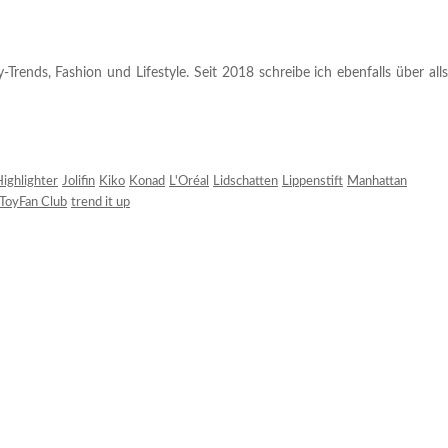
rends, Fashion und Lifestyle. Seit 2018 schreibe ich ebenfalls über alls
ighlighter
Jolifin
Kiko
Konad
L'Oréal
Lidschatten
Lippenstift
Manhattan
ToyFan Club
trend it up