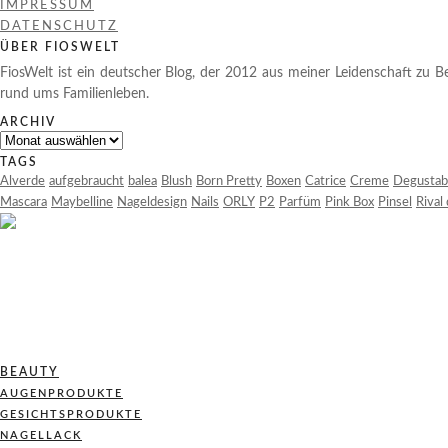
IMPRESSUM
DATENSCHUTZ
ÜBER FIOSWELT
FiosWelt ist ein deutscher Blog, der 2012 aus meiner Leidenschaft zu Be
rund ums Familienleben.
ARCHIV
Archiv
TAGS
Alverde
aufgebraucht
balea
Blush
Born Pretty
Boxen
Catrice
Creme
Degustab
Mascara
Maybelline
Nageldesign
Nails
ORLY
P2
Parfüm
Pink Box
Pinsel
Rival
BEAUTY
AUGENPRODUKTE
GESICHTSPRODUKTE
NAGELLACK