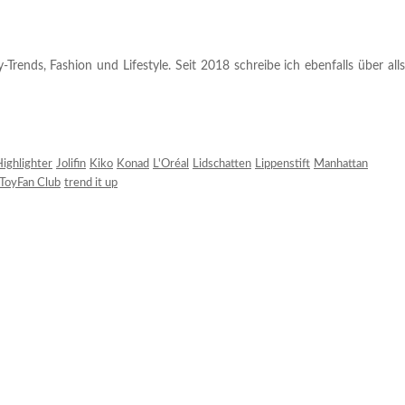
rends, Fashion und Lifestyle. Seit 2018 schreibe ich ebenfalls über alls
ighlighter
Jolifin
Kiko
Konad
L'Oréal
Lidschatten
Lippenstift
Manhattan
ToyFan Club
trend it up