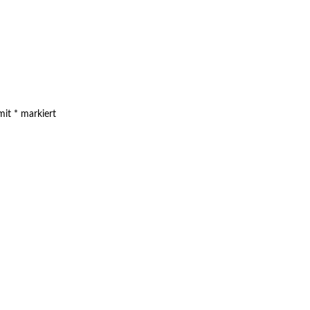
 mit
*
markiert