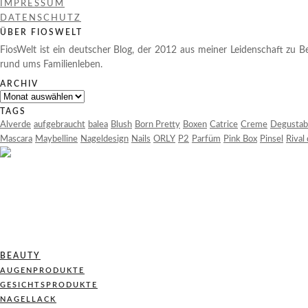
IMPRESSUM
DATENSCHUTZ
ÜBER FIOSWELT
FiosWelt ist ein deutscher Blog, der 2012 aus meiner Leidenschaft zu Be
rund ums Familienleben.
ARCHIV
Archiv
TAGS
Alverde
aufgebraucht
balea
Blush
Born Pretty
Boxen
Catrice
Creme
Degustab
Mascara
Maybelline
Nageldesign
Nails
ORLY
P2
Parfüm
Pink Box
Pinsel
Rival
BEAUTY
AUGENPRODUKTE
GESICHTSPRODUKTE
NAGELLACK