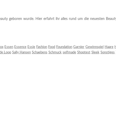
auty geboren wurde. Hier erfahrt ihr alles rund um die neuesten Beauty-T
ox
Essen
Essence
Essie
Fashion
Food
Foundation
Garnier
Gewinnspiel
Haare
H
 de Loop
Sally Hansen
Schaebens
Schmuck
selfmade
Shoptest
Sleek
Sonstiges