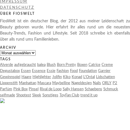
IMPRESSUM
DATENSCHUTZ
ÜBER FIOSWELT
FiosWelt ist ein deutscher Blog, der 2012 aus meiner Leidenschaft zu
Beauty geboren wurde. Hier erfahrt ihr alles rund um die neuesten
Beauty-Trends, Fashion und Lifestyle. Seit 2018 schreibe ich ebenfalls
über alls rund ums Familienleben.
ARCHIV
Archiv
TAGS
Alverde
aufgebraucht
balea
Blush
Born Pretty
Boxen
Catrice
Creme
Degustabox
Essen
Essence
Essie
Fashion
Food
Foundation
Garnier
Gewinnspiel
Haare
Highlighter
Jolifin
Kiko
Konad
L'Oréal
Lidschatten
Lippenstift
Manhattan
Mascara
Maybelline
Nageldesign
Nails
ORLY
P2
Parfüm
Pink Box
Pinsel
Rival de Loop
Sally Hansen
Schaebens
Schmuck
selfmade
Shoptest
Sleek
Sonstiges
ToyFan Club
trend it up