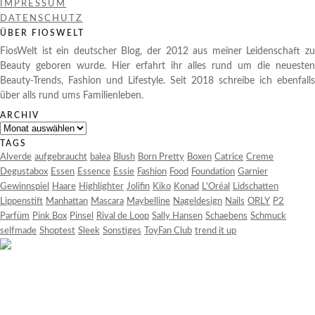
IMPRESSUM
DATENSCHUTZ
ÜBER FIOSWELT
FiosWelt ist ein deutscher Blog, der 2012 aus meiner Leidenschaft zu
Beauty geboren wurde. Hier erfahrt ihr alles rund um die neuesten
Beauty-Trends, Fashion und Lifestyle. Seit 2018 schreibe ich ebenfalls
über alls rund ums Familienleben.
ARCHIV
Archiv
TAGS
Alverde
aufgebraucht
balea
Blush
Born Pretty
Boxen
Catrice
Creme
Degustabox
Essen
Essence
Essie
Fashion
Food
Foundation
Garnier
Gewinnspiel
Haare
Highlighter
Jolifin
Kiko
Konad
L'Oréal
Lidschatten
Lippenstift
Manhattan
Mascara
Maybelline
Nageldesign
Nails
ORLY
P2
Parfüm
Pink Box
Pinsel
Rival de Loop
Sally Hansen
Schaebens
Schmuck
selfmade
Shoptest
Sleek
Sonstiges
ToyFan Club
trend it up