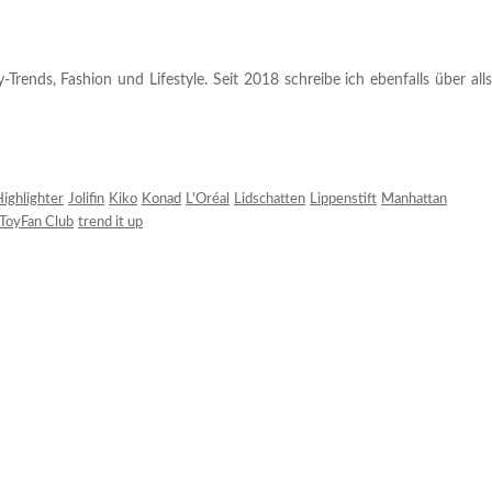
rends, Fashion und Lifestyle. Seit 2018 schreibe ich ebenfalls über alls
ighlighter
Jolifin
Kiko
Konad
L'Oréal
Lidschatten
Lippenstift
Manhattan
ToyFan Club
trend it up