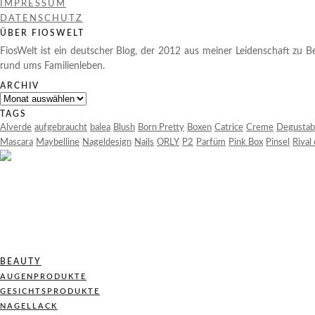
IMPRESSUM
DATENSCHUTZ
ÜBER FIOSWELT
FiosWelt ist ein deutscher Blog, der 2012 aus meiner Leidenschaft zu Be
rund ums Familienleben.
ARCHIV
Archiv
TAGS
Alverde
aufgebraucht
balea
Blush
Born Pretty
Boxen
Catrice
Creme
Degustab
Mascara
Maybelline
Nageldesign
Nails
ORLY
P2
Parfüm
Pink Box
Pinsel
Rival
BEAUTY
AUGENPRODUKTE
GESICHTSPRODUKTE
NAGELLACK