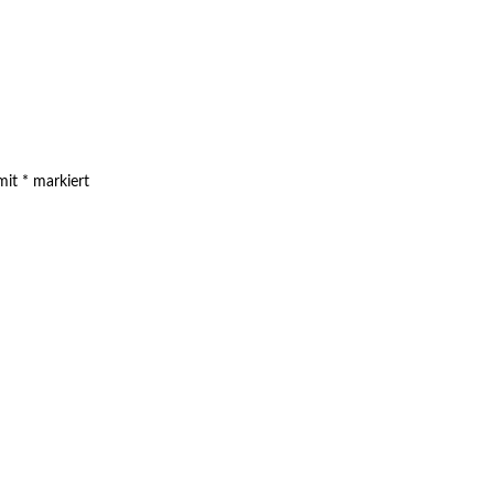
 mit
*
markiert