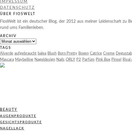
IMPRESSUM
DATENSCHUTZ
ÜBER FIOSWELT
FiosWelt ist ein deutscher Blog, der 2012 aus meiner Leidenschaft zu Be
rund ums Familienleben.
ARCHIV
Archiv
TAGS
Alverde
aufgebraucht
balea
Blush
Born Pretty
Boxen
Catrice
Creme
Degustab
Mascara
Maybelline
Nageldesign
Nails
ORLY
P2
Parfüm
Pink Box
Pinsel
Rival
BEAUTY
AUGENPRODUKTE
GESICHTSPRODUKTE
NAGELLACK