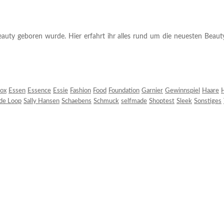
auty geboren wurde. Hier erfahrt ihr alles rund um die neuesten Beauty-T
ox
Essen
Essence
Essie
Fashion
Food
Foundation
Garnier
Gewinnspiel
Haare
H
 de Loop
Sally Hansen
Schaebens
Schmuck
selfmade
Shoptest
Sleek
Sonstiges