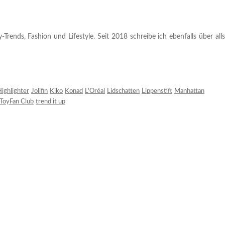
rends, Fashion und Lifestyle. Seit 2018 schreibe ich ebenfalls über alls
ighlighter
Jolifin
Kiko
Konad
L'Oréal
Lidschatten
Lippenstift
Manhattan
ToyFan Club
trend it up