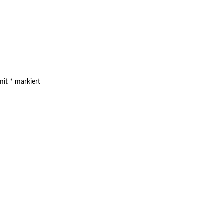
 mit
*
markiert