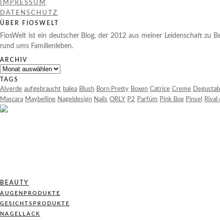
IMPRESSUM
DATENSCHUTZ
ÜBER FIOSWELT
FiosWelt ist ein deutscher Blog, der 2012 aus meiner Leidenschaft zu Be
rund ums Familienleben.
ARCHIV
Archiv
TAGS
Alverde
aufgebraucht
balea
Blush
Born Pretty
Boxen
Catrice
Creme
Degustab
Mascara
Maybelline
Nageldesign
Nails
ORLY
P2
Parfüm
Pink Box
Pinsel
Rival
BEAUTY
AUGENPRODUKTE
GESICHTSPRODUKTE
NAGELLACK