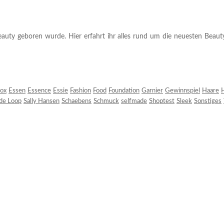
auty geboren wurde. Hier erfahrt ihr alles rund um die neuesten Beauty-T
ox
Essen
Essence
Essie
Fashion
Food
Foundation
Garnier
Gewinnspiel
Haare
H
 de Loop
Sally Hansen
Schaebens
Schmuck
selfmade
Shoptest
Sleek
Sonstiges