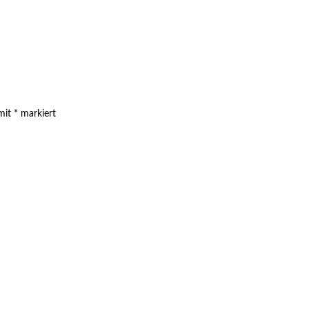
 mit
*
markiert