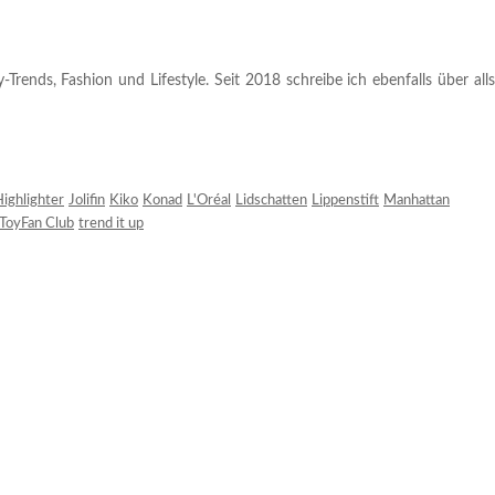
rends, Fashion und Lifestyle. Seit 2018 schreibe ich ebenfalls über alls
ighlighter
Jolifin
Kiko
Konad
L'Oréal
Lidschatten
Lippenstift
Manhattan
ToyFan Club
trend it up