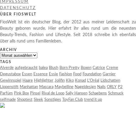
IMPRESSUM
DATENSCHUTZ
ÜBER FIOSWELT
FiosWelt ist ein deutscher Blog, der 2012 aus meiner Leidenschaft zu
Beauty geboren wurde. Hier erfahrt ihr alles rund um die neuesten
Beauty-Trends, Fashion und Lifestyle. Seit 2018 schreibe ich ebenfalls
über alls rund ums Familienleben.
ARCHIV
Archiv
TAGS
Alverde
aufgebraucht
balea
Blush
Born Pretty
Boxen
Catrice
Creme
Degustabox
Essen
Essence
Essie
Fashion
Food
Foundation
Garnier
Gewinnspiel
Haare
Highlighter
Jolifin
Kiko
Konad
L'Oréal
Lidschatten
Lippenstift
Manhattan
Mascara
Maybelline
Nageldesign
Nails
ORLY
P2
Parfüm
Pink Box
Pinsel
Rival de Loop
Sally Hansen
Schaebens
Schmuck
selfmade
Shoptest
Sleek
Sonstiges
ToyFan Club
trend it up