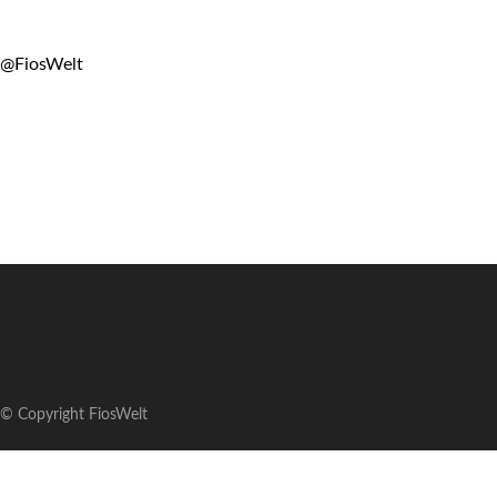
@FiosWelt
© Copyright FiosWelt