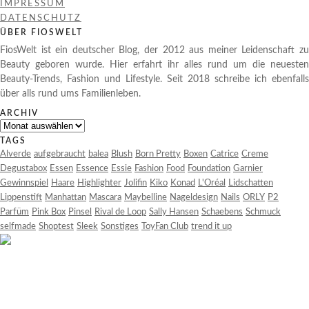
IMPRESSUM
DATENSCHUTZ
ÜBER FIOSWELT
FiosWelt ist ein deutscher Blog, der 2012 aus meiner Leidenschaft zu
Beauty geboren wurde. Hier erfahrt ihr alles rund um die neuesten
Beauty-Trends, Fashion und Lifestyle. Seit 2018 schreibe ich ebenfalls
über alls rund ums Familienleben.
ARCHIV
Archiv
TAGS
Alverde
aufgebraucht
balea
Blush
Born Pretty
Boxen
Catrice
Creme
Degustabox
Essen
Essence
Essie
Fashion
Food
Foundation
Garnier
Gewinnspiel
Haare
Highlighter
Jolifin
Kiko
Konad
L'Oréal
Lidschatten
Lippenstift
Manhattan
Mascara
Maybelline
Nageldesign
Nails
ORLY
P2
Parfüm
Pink Box
Pinsel
Rival de Loop
Sally Hansen
Schaebens
Schmuck
selfmade
Shoptest
Sleek
Sonstiges
ToyFan Club
trend it up