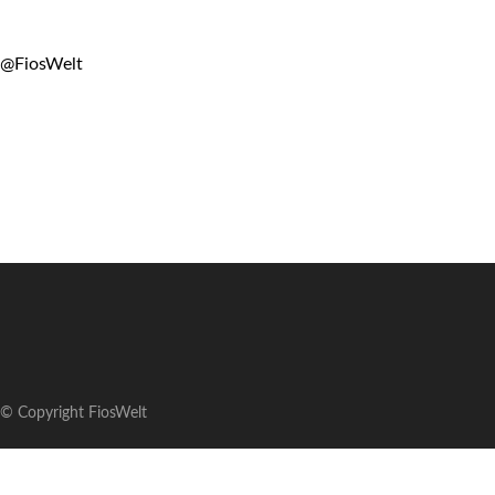
@FiosWelt
© Copyright FiosWelt