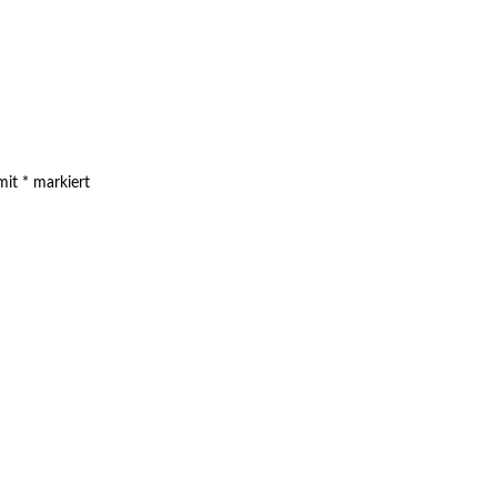
 mit
*
markiert