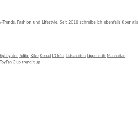
rends, Fashion und Lifestyle. Seit 2018 schreibe ich ebenfalls über alls
ighlighter
Jolifin
Kiko
Konad
L'Oréal
Lidschatten
Lippenstift
Manhattan
ToyFan Club
trend it up