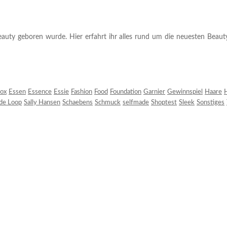
auty geboren wurde. Hier erfahrt ihr alles rund um die neuesten Beauty-T
ox
Essen
Essence
Essie
Fashion
Food
Foundation
Garnier
Gewinnspiel
Haare
H
 de Loop
Sally Hansen
Schaebens
Schmuck
selfmade
Shoptest
Sleek
Sonstiges