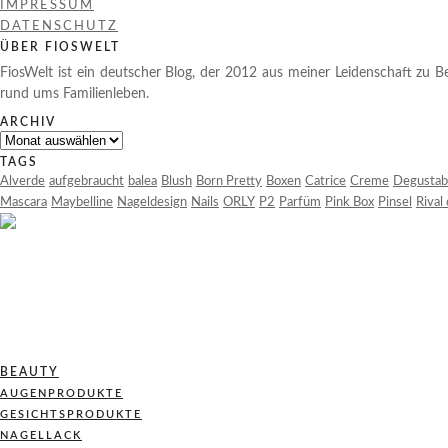
IMPRESSUM
DATENSCHUTZ
ÜBER FIOSWELT
FiosWelt ist ein deutscher Blog, der 2012 aus meiner Leidenschaft zu Be
rund ums Familienleben.
ARCHIV
Archiv
TAGS
Alverde
aufgebraucht
balea
Blush
Born Pretty
Boxen
Catrice
Creme
Degustab
Mascara
Maybelline
Nageldesign
Nails
ORLY
P2
Parfüm
Pink Box
Pinsel
Rival
BEAUTY
AUGENPRODUKTE
GESICHTSPRODUKTE
NAGELLACK