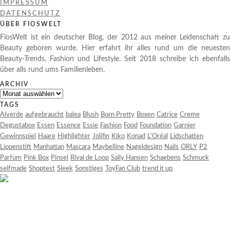
IMPRESSUM
DATENSCHUTZ
ÜBER FIOSWELT
FiosWelt ist ein deutscher Blog, der 2012 aus meiner Leidenschaft zu
Beauty geboren wurde. Hier erfahrt ihr alles rund um die neuesten
Beauty-Trends, Fashion und Lifestyle. Seit 2018 schreibe ich ebenfalls
über alls rund ums Familienleben.
ARCHIV
Archiv
TAGS
Alverde
aufgebraucht
balea
Blush
Born Pretty
Boxen
Catrice
Creme
Degustabox
Essen
Essence
Essie
Fashion
Food
Foundation
Garnier
Gewinnspiel
Haare
Highlighter
Jolifin
Kiko
Konad
L'Oréal
Lidschatten
Lippenstift
Manhattan
Mascara
Maybelline
Nageldesign
Nails
ORLY
P2
Parfüm
Pink Box
Pinsel
Rival de Loop
Sally Hansen
Schaebens
Schmuck
selfmade
Shoptest
Sleek
Sonstiges
ToyFan Club
trend it up