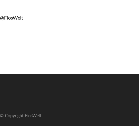
@FiosWelt
© Copyright FiosWelt