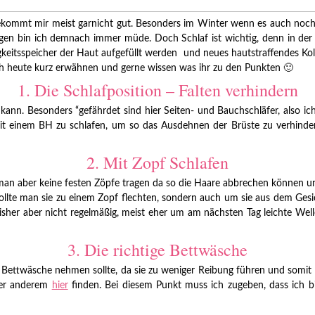
bekommt mir meist garnicht gut. Besonders im Winter wenn es auch noch 
morgen bin ich demnach immer müde. Doch Schlaf ist wichtig, denn in d
keitsspeicher der Haut aufgefüllt werden und neues hautstraffendes Koll
ich heute kurz erwähnen und gerne wissen was ihr zu den Punkten 🙂
1. Die Schlafposition – Falten verhindern
 kann. Besonders “gefährdet sind hier Seiten- und Bauchschläfer, also ic
d mit einem BH zu schlafen, um so das Ausdehnen der Brüste zu verhin
2. Mit Zopf Schlafen
an aber keine festen Zöpfe tragen da so die Haare abbrechen können und
lte man sie zu einem Zopf flechten, sondern auch um sie aus dem Gesich
bisher aber nicht regelmäßig, meist eher um am nächsten Tag leichte W
3. Die richtige Bettwäsche
 Bettwäsche nehmen sollte, da sie zu weniger Reibung führen und somit 
nter anderem
hier
finden. Bei diesem Punkt muss ich zugeben, dass ich bi