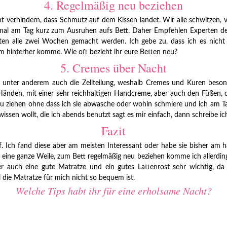
4. Regelmäßig neu beziehen
t verhindern, dass Schmutz auf dem Kissen landet. Wir alle schwitzen, v
 mal am Tag kurz zum Ausruhen aufs Bett. Daher Empfehlen Experten de
en alle zwei Wochen gemacht werden. Ich gebe zu, dass ich es nicht 
m hinterher komme. Wie oft bezieht ihr eure Betten neu?
5. Cremes über Nacht
 unter anderem auch die Zellteilung, weshalb Cremes und Kuren besond
Händen, mit einer sehr reichhaltigen Handcreme, aber auch den Füßen, 
zu ziehen ohne dass ich sie abwasche oder wohin schmiere und ich am Tag
issen wollt, die ich abends benutzt sagt es mir einfach, dann schreibe 
Fazit
nf. Ich fand diese aber am meisten Interessant oder habe sie bisher am
ine ganze Weile, zum Bett regelmäßig neu beziehen komme ich allerdings 
r auch eine gute Matratze und ein gutes Lattenrost sehr wichtig, da 
die Matratze für mich nicht so bequem ist.
Welche Tips habt ihr für eine erholsame Nacht?