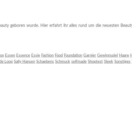
auty geboren wurde. Hier erfahrt ihr alles rund um die neuesten Beauty-T
ox
Essen
Essence
Essie
Fashion
Food
Foundation
Garnier
Gewinnspiel
Haare
H
 de Loop
Sally Hansen
Schaebens
Schmuck
selfmade
Shoptest
Sleek
Sonstiges