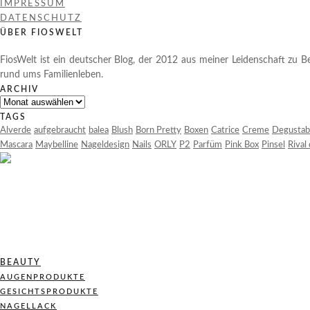
IMPRESSUM
DATENSCHUTZ
ÜBER FIOSWELT
FiosWelt ist ein deutscher Blog, der 2012 aus meiner Leidenschaft zu Be
rund ums Familienleben.
ARCHIV
Archiv
TAGS
Alverde
aufgebraucht
balea
Blush
Born Pretty
Boxen
Catrice
Creme
Degustab
Mascara
Maybelline
Nageldesign
Nails
ORLY
P2
Parfüm
Pink Box
Pinsel
Rival
BEAUTY
AUGENPRODUKTE
GESICHTSPRODUKTE
NAGELLACK