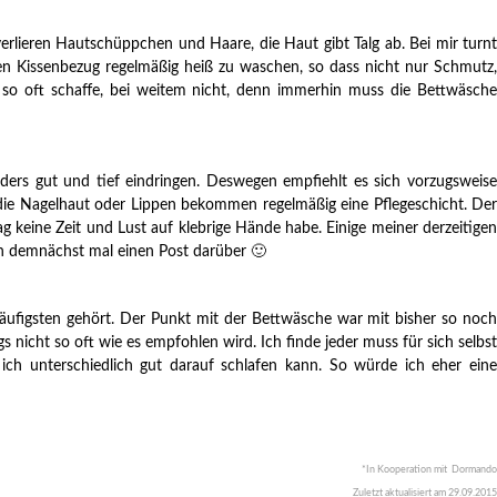
erlieren Hautschüppchen und Haare, die Haut gibt Talg ab. Bei mir turnt
n Kissenbezug regelmäßig heiß zu waschen, so dass nicht nur Schmutz,
so oft schaffe, bei weitem nicht, denn immerhin muss die Bettwäsche
ers gut und tief eindringen. Deswegen empfiehlt es sich vorzugsweise
die Nagelhaut oder Lippen bekommen regelmäßig eine Pflegeschicht. Der
 keine Zeit und Lust auf klebrige Hände habe. Einige meiner derzeitigen
ich demnächst mal einen Post darüber 🙂
 häufigsten gehört. Der Punkt mit der Bettwäsche war mit bisher so noch
nicht so oft wie es empfohlen wird. Ich finde jeder muss für sich selbst
ich unterschiedlich gut darauf schlafen kann. So würde ich eher eine
*In Kooperation mit Dormando
Zuletzt aktualisiert am
29.09.2015