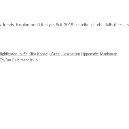
rends, Fashion und Lifestyle. Seit 2018 schreibe ich ebenfalls über alls
ighlighter
Jolifin
Kiko
Konad
L'Oréal
Lidschatten
Lippenstift
Manhattan
ToyFan Club
trend it up