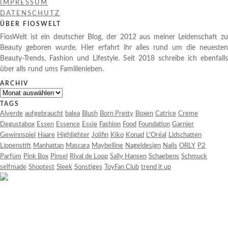
IMPRESSUM
DATENSCHUTZ
ÜBER FIOSWELT
FiosWelt ist ein deutscher Blog, der 2012 aus meiner Leidenschaft zu
Beauty geboren wurde. Hier erfahrt ihr alles rund um die neuesten
Beauty-Trends, Fashion und Lifestyle. Seit 2018 schreibe ich ebenfalls
über alls rund ums Familienleben.
ARCHIV
Archiv
TAGS
Alverde
aufgebraucht
balea
Blush
Born Pretty
Boxen
Catrice
Creme
Degustabox
Essen
Essence
Essie
Fashion
Food
Foundation
Garnier
Gewinnspiel
Haare
Highlighter
Jolifin
Kiko
Konad
L'Oréal
Lidschatten
Lippenstift
Manhattan
Mascara
Maybelline
Nageldesign
Nails
ORLY
P2
Parfüm
Pink Box
Pinsel
Rival de Loop
Sally Hansen
Schaebens
Schmuck
selfmade
Shoptest
Sleek
Sonstiges
ToyFan Club
trend it up