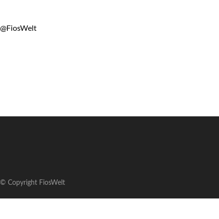
@FiosWelt
© Copyright FiosWelt