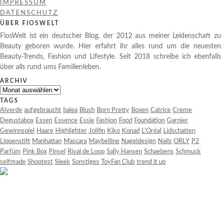
IMPRESSUM
DATENSCHUTZ
ÜBER FIOSWELT
FiosWelt ist ein deutscher Blog, der 2012 aus meiner Leidenschaft zu
Beauty geboren wurde. Hier erfahrt ihr alles rund um die neuesten
Beauty-Trends, Fashion und Lifestyle. Seit 2018 schreibe ich ebenfalls
über alls rund ums Familienleben.
ARCHIV
Archiv
TAGS
Alverde
aufgebraucht
balea
Blush
Born Pretty
Boxen
Catrice
Creme
Degustabox
Essen
Essence
Essie
Fashion
Food
Foundation
Garnier
Gewinnspiel
Haare
Highlighter
Jolifin
Kiko
Konad
L'Oréal
Lidschatten
Lippenstift
Manhattan
Mascara
Maybelline
Nageldesign
Nails
ORLY
P2
Parfüm
Pink Box
Pinsel
Rival de Loop
Sally Hansen
Schaebens
Schmuck
selfmade
Shoptest
Sleek
Sonstiges
ToyFan Club
trend it up