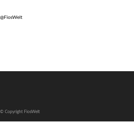
@FiosWelt
© Copyright FiosWelt