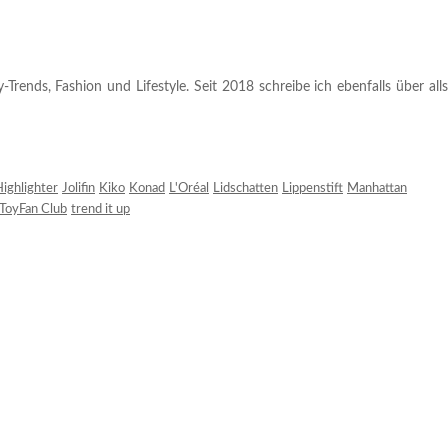
rends, Fashion und Lifestyle. Seit 2018 schreibe ich ebenfalls über alls
ighlighter
Jolifin
Kiko
Konad
L'Oréal
Lidschatten
Lippenstift
Manhattan
ToyFan Club
trend it up