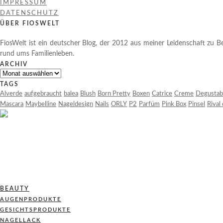
IMPRESSUM
DATENSCHUTZ
ÜBER FIOSWELT
FiosWelt ist ein deutscher Blog, der 2012 aus meiner Leidenschaft zu Be
rund ums Familienleben.
ARCHIV
Archiv
TAGS
Alverde
aufgebraucht
balea
Blush
Born Pretty
Boxen
Catrice
Creme
Degustab
Mascara
Maybelline
Nageldesign
Nails
ORLY
P2
Parfüm
Pink Box
Pinsel
Rival
BEAUTY
AUGENPRODUKTE
GESICHTSPRODUKTE
NAGELLACK