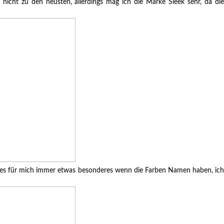
 nicht zu den neusten, allerdings mag ich die Marke Sleek sehr, da di
 ist es für mich immer etwas besonderes wenn die Farben Namen haben, ich