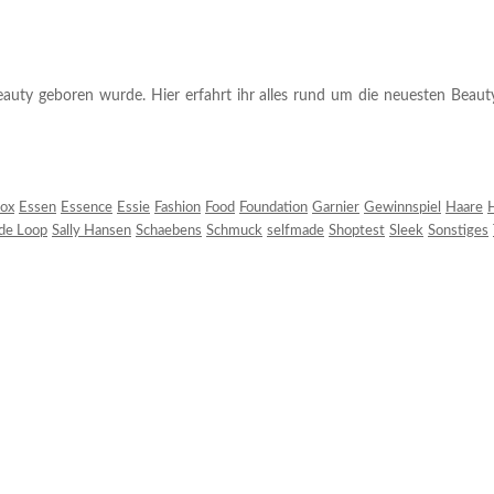
auty geboren wurde. Hier erfahrt ihr alles rund um die neuesten Beauty-T
ox
Essen
Essence
Essie
Fashion
Food
Foundation
Garnier
Gewinnspiel
Haare
H
 de Loop
Sally Hansen
Schaebens
Schmuck
selfmade
Shoptest
Sleek
Sonstiges