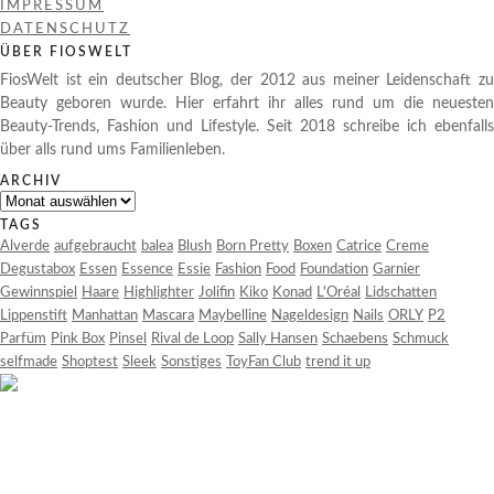
IMPRESSUM
DATENSCHUTZ
ÜBER FIOSWELT
FiosWelt ist ein deutscher Blog, der 2012 aus meiner Leidenschaft zu
Beauty geboren wurde. Hier erfahrt ihr alles rund um die neuesten
Beauty-Trends, Fashion und Lifestyle. Seit 2018 schreibe ich ebenfalls
über alls rund ums Familienleben.
ARCHIV
Archiv
TAGS
Alverde
aufgebraucht
balea
Blush
Born Pretty
Boxen
Catrice
Creme
Degustabox
Essen
Essence
Essie
Fashion
Food
Foundation
Garnier
Gewinnspiel
Haare
Highlighter
Jolifin
Kiko
Konad
L'Oréal
Lidschatten
Lippenstift
Manhattan
Mascara
Maybelline
Nageldesign
Nails
ORLY
P2
Parfüm
Pink Box
Pinsel
Rival de Loop
Sally Hansen
Schaebens
Schmuck
selfmade
Shoptest
Sleek
Sonstiges
ToyFan Club
trend it up