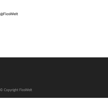
@FiosWelt
© Copyright FiosWelt