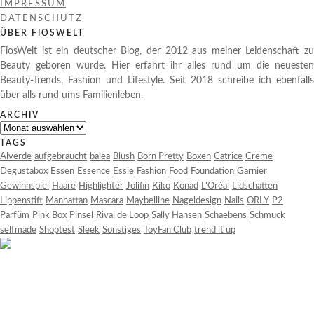
IMPRESSUM
DATENSCHUTZ
ÜBER FIOSWELT
FiosWelt ist ein deutscher Blog, der 2012 aus meiner Leidenschaft zu
Beauty geboren wurde. Hier erfahrt ihr alles rund um die neuesten
Beauty-Trends, Fashion und Lifestyle. Seit 2018 schreibe ich ebenfalls
über alls rund ums Familienleben.
ARCHIV
Archiv
TAGS
Alverde
aufgebraucht
balea
Blush
Born Pretty
Boxen
Catrice
Creme
Degustabox
Essen
Essence
Essie
Fashion
Food
Foundation
Garnier
Gewinnspiel
Haare
Highlighter
Jolifin
Kiko
Konad
L'Oréal
Lidschatten
Lippenstift
Manhattan
Mascara
Maybelline
Nageldesign
Nails
ORLY
P2
Parfüm
Pink Box
Pinsel
Rival de Loop
Sally Hansen
Schaebens
Schmuck
selfmade
Shoptest
Sleek
Sonstiges
ToyFan Club
trend it up